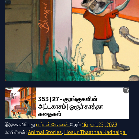
இடுகையிட்டது
பார்கவ் கேசவன்
நேரம்
பிப்ரவரி 23, 2023
லேபிள்கள்:
Animal Stories
,
Hosur Thaathaa Kadhaigal